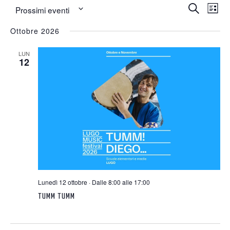
Eventi
Event
Eventi
Prossimi eventi
Cerca
Lista
Viste
Seleziona
Ricerca
Navig
Ottobre 2026
la
data.
e
LUN
viste
12
Navigaz
Lunedì 12 ottobre · Dalle 8:00 alle 17:00
TUMM TUMM