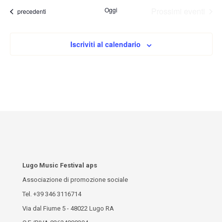
Oggi
Prossimi eventi
Eventi
precedenti
Iscriviti al calendario
Lugo Music Festival aps
Associazione di promozione sociale
Tel.
+39 346 3116714
Via dal Fiume 5 - 48022 Lugo RA