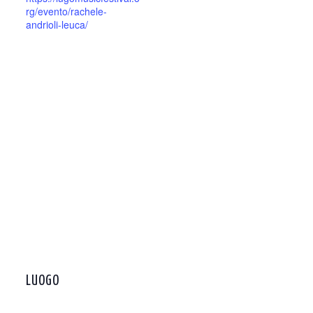
rg/evento/rachele-
andrioli-leuca/ ‎
LUOGO